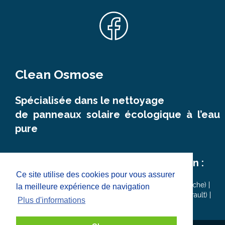
Clean Osmose
Spécialisée dans le nettoyage
de panneaux solaire
écologique à l’eau
pure
Les principales zones d'intervention :
Ce site utilise des cookies pour vous assurer
Aix en provence ( Bouche du Rhône)
|
Aubenas ( Ardéche
) |
la meilleure expérience de navigation
Avignon (Vaucluse)
|
Béziers (Hérault)
|
Montpellier (Hérault)
|
Plus d'informations
Nîmes (Gard)
|
Lyon (Rhône)
|
Valence (Drome)