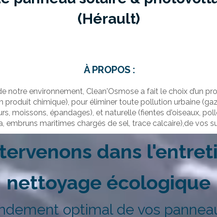
(Hérault)
À PROPOS :
de notre environnement, Clean'Osmose a fait le choix d’un p
produit chimique), pour éliminer toute pollution urbaine (g
rs, moissons, épandages), et naturelle (fientes d'oiseaux, po
a, embruns maritimes chargés de sel, trace calcaire),de vos su
tervenons dans l'entreti
nettoyage
écologique
endement optimal de vos panneaux