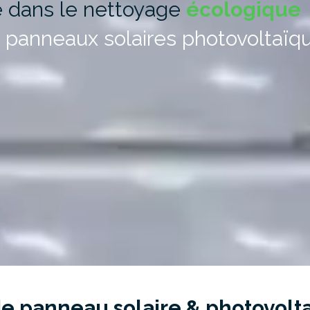
e dans le nettoyage
écologique
 panneaux solaires photovoltaïq
e panneau solaire & photovolt