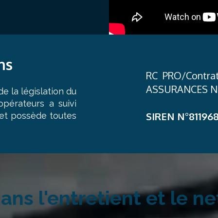
ns
RC PRO/Contrat
ASSURANCES N° 
e la législation du
opérateurs a suivi
SIREN N°81196
 et possède toutes
ns l'entretient et le n