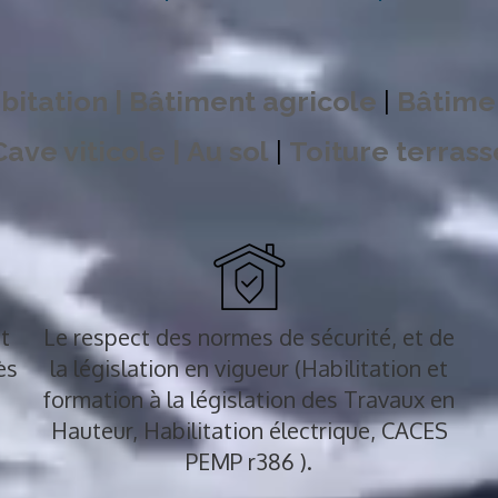
bitation |
Bâtiment agricole
|
Bâtimen
Cave viticole |
Au sol
|
Toiture terras
t
Le respect des normes de sécurité, et de
ès
la législation en vigueur (Habilitation et
formation à la législation des Travaux en
Hauteur, Habilitation électrique, CACES
PEMP r386 ).