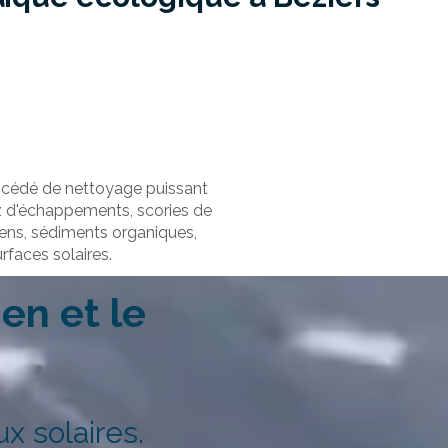
rocédé de nettoyage puissant
az d'échappements, scories de
llens, sédiments organiques,
rfaces solaires.
en et le
 solaires.