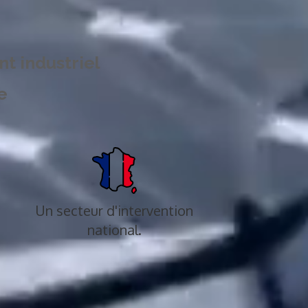
t industriel
se
Un secteur d'intervention
national.