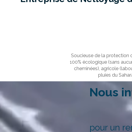
Soucieuse de la protection 
100% écologique (sans aucun 
cheminées), agricole (labou
pluies du Sahar
Nous in
pour un r