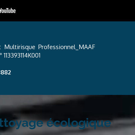
 Multirisque Professionnel_MAAF
113393114K001
8882
ettoyage
écologique